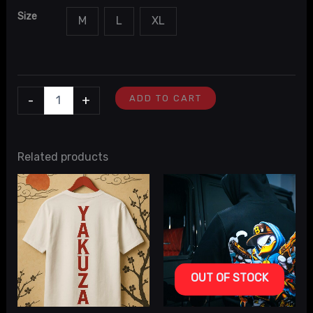
Size
M
L
XL
-
+
ADD TO CART
Related products
OUT OF STOCK