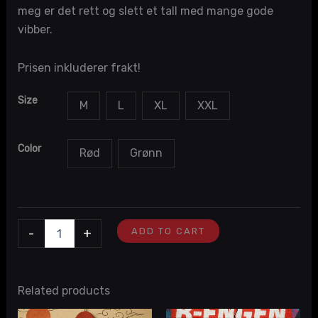
meg er det rett og slett et tall med mange gode
vibber.
Prisen inkluderer frakt!
Size
M
L
XL
XXL
Color
Rød
Grønn
-
+
ADD TO CART
Related products