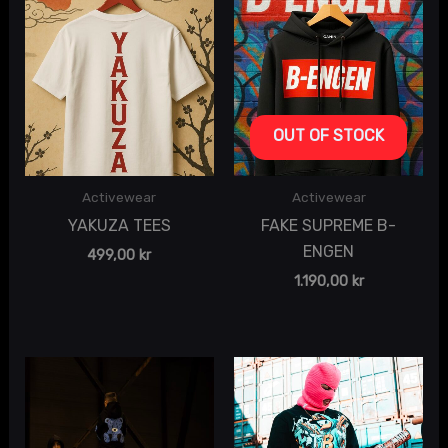
OUT OF STOCK
Activewear
Activewear
YAKUZA TEES
FAKE SUPREME B-
ENGEN
499,00
kr
1.190,00
kr
Price
range:
699,00 kr
through
799,00 kr